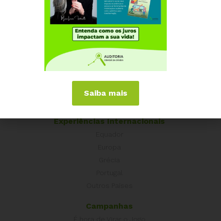
Institucional
Quem somos
Como participar
Núcleos nos Estados
Saiba mais
Coordenação Nacional
Experiências Internacionais
Equador
Europa
Grécia
Portugal
Outros Países
Campanhas
É hora de Virar o Jogo