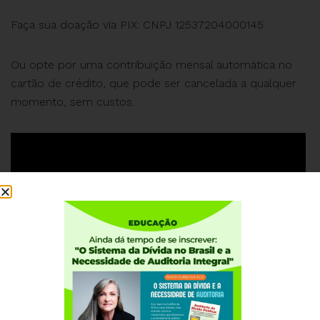
Faça sua doação via PIX: CNPJ 12537204000145
Ou opte por uma contribuição mensal automática no
cartão de crédito, que pode ser cancelada a qualquer
momento, sem custos.
#ACD #25AnosdaACD #AniversáriodaACD