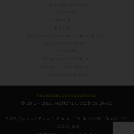
Arte presente na ACD
Palestras
Artigos da ACD
Entrevistas
Relatórios e Análises Técnicas da ACD
Documentos Oficiais
Bibliografias
Trabalhos Acadêmicos
Seminários e Congressos
Frentes Parlamentares
facebook.com/auditoria
© 2012 - 2026 Auditoria Cidadã da Dívida
SAUS, Quadra 5, Bloco N, 1º andar - Edifício OAB - Brasília/DF
- 70070-939