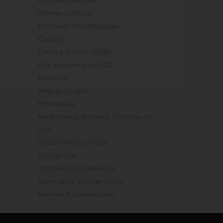
Últimas notícias
Concurso Post/Redação
Cursos
Curso parceria CNASP
Arte presente na ACD
Palestras
Artigos da ACD
Entrevistas
Relatórios e Análises Técnicas da
ACD
Documentos Oficiais
Bibliografias
Trabalhos Acadêmicos
Seminários e Congressos
Frentes Parlamentares