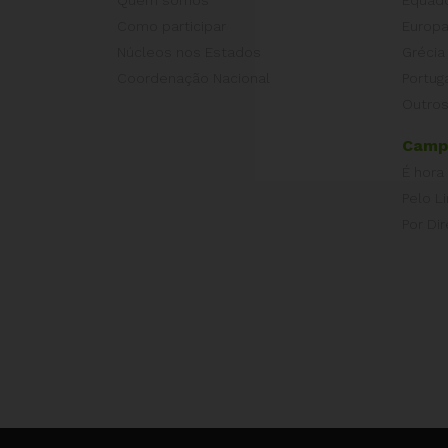
Como participar
Europ
Núcleos nos Estados
Grécia
Coordenação Nacional
Portug
Outros
Camp
É hora
Pelo L
Por Dir