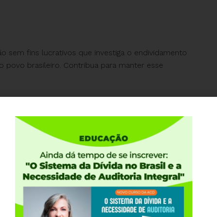
ão sem fins lucrativos que investiga o endividamento
o povo brasileiro. Contribua para manter esse
145
tica no cartão de crédito, que pode ser cancelada