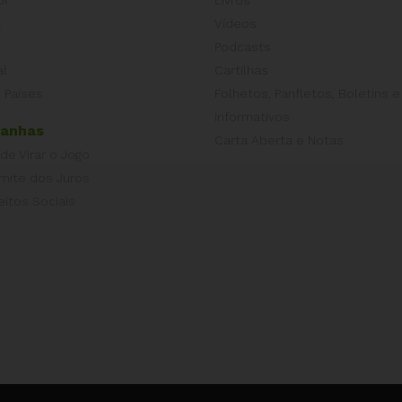
a
Vídeos
Podcasts
al
Cartilhas
 Países
Folhetos, Panfletos, Boletins e
Informativos
anhas
Carta Aberta e Notas
 de Virar o Jogo
imite dos Juros
eitos Sociais