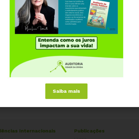
Saiba mais
iências Internacionais
Publicações
or
Livros