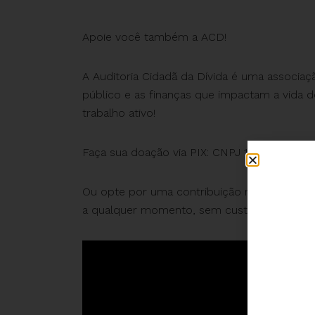
Apoie você também a ACD!
A Auditoria Cidadã da Dívida é uma associaç
público e as finanças que impactam a vida d
trabalho ativo!
Faça sua doação via PIX: CNPJ 12537204000
Ou opte por uma contribuição mensal automá
a qualquer momento, sem custos.