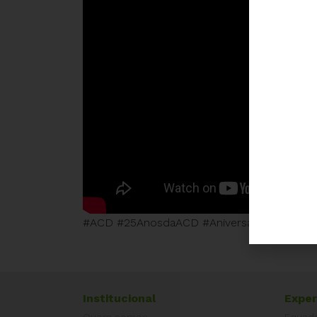
#ACD #25AnosdaACD #AniversáriodaACD
Institucional
Exper
Quem somos
Equad