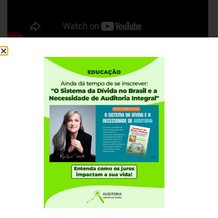
#ÉhoradeViraroJogo
Institucional
Quem somos
Como participar
Núcleos nos Estados
Coordenação Nacional
Experiências Internacionais
Equador
Europa
Grécia