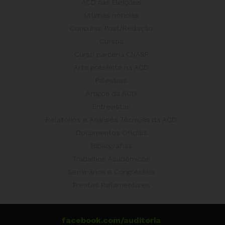
ACD nas Eleições
Últimas notícias
Concurso Post/Redação
Cursos
Curso parceria CNASP
Arte presente na ACD
Palestras
Artigos da ACD
Entrevistas
Relatórios e Análises Técnicas da ACD
Documentos Oficiais
Bibliografias
Trabalhos Acadêmicos
Seminários e Congressos
Frentes Parlamentares
facebook.com/auditoria