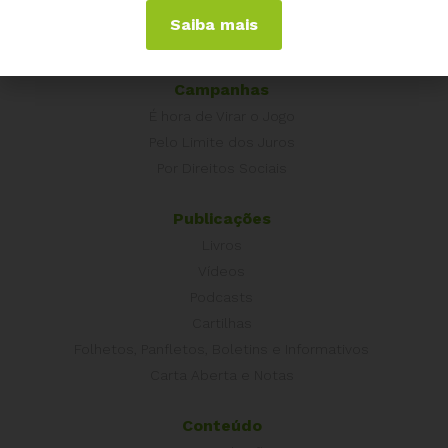
Portugal
Saiba mais
Outros Países
Campanhas
É hora de Virar o Jogo
Pelo Limite dos Juros
Por Direitos Sociais
Publicações
Livros
Vídeos
Podcasts
Cartilhas
Folhetos, Panfletos, Boletins e Informativos
Carta Aberta e Notas
Conteúdo