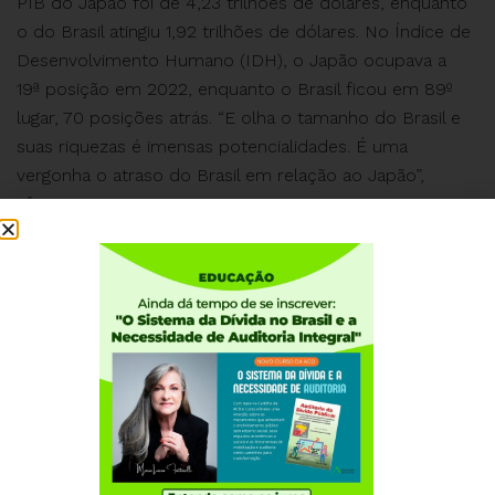
PIB do Japão foi de 4,23 trilhões de dólares, enquanto
o do Brasil atingiu 1,92 trilhões de dólares. No Índice de
Desenvolvimento Humano (IDH), o Japão ocupava a
19ª posição em 2022, enquanto o Brasil ficou em 89º
lugar, 70 posições atrás. “E olha o tamanho do Brasil e
suas riquezas é imensas potencialidades. É uma
vergonha o atraso do Brasil em relação ao Japão”,
afirmou.
Fattorelli também criticou o comportamento dos
indicados por Lula para o Comitê de Política Monetária
(Copom) têm votado a favor da manutenção da alta da
Selic, contrariando o discurso presidencial. É preciso
ter coerência e apoiar a aprovação do PLP 104/22.