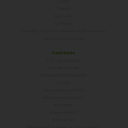
Livros
Vídeos
Podcasts
Cartilhas
Folhetos, Panfletos, Boletins e Informativos
Carta Aberta e Notas
Conteúdo
ACD nas Eleições
Últimas notícias
Concurso Post/Redação
Cursos
Curso parceria CNASP
Arte presente na ACD
Palestras
Artigos da ACD
Entrevistas
Relatórios e Análises Técnicas da ACD