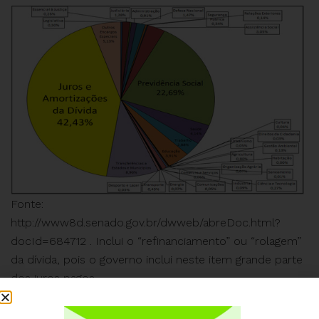
Fonte:
http://www8d.senado.gov.br/dwweb/abreDoc.html?
docId=684712 . Inclui o “refinanciamento” ou “rolagem”
da dívida, pois o governo inclui neste item grande parte
dos juros pagos.
Nota 1: Os Juros e Amortizações da Dívida representam