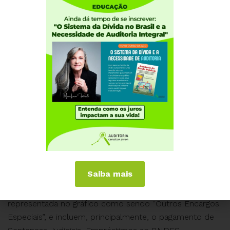
os GNDs 2 e 6, dentro da Função “Encargos Especiais”,
e foram obtidos na página:
http://www8d.senado.gov.br/dwweb/abreDoc.html?
docId=684730
Nota 2: As “Transferências para Estados e Municípios”
representam o total do Programa “0903 – Operações
Especiais: Transferências Constitucionais e as
Decorrentes de Legislação Especifica”, também dentro
da Função “Encargos Especiais”. Fonte:
http://www8d.senado.gov.br/dwweb/abreDoc.html?
docId=684780
Saiba mais
Nota 3: O restante da função “Encargos Especiais” foi
representada no gráfico como sendo “Outros Encargos
Especiais”, e incluem, principalmente, o pagamento de