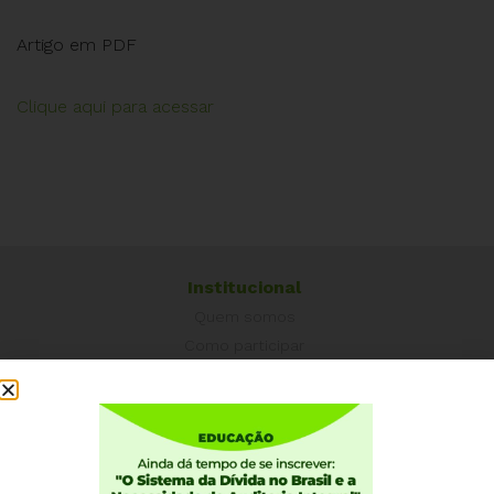
Artigo em PDF
Clique aqui para acessar
Institucional
Quem somos
Como participar
Núcleos nos Estados
Coordenação Nacional
Experiências Internacionais
Equador