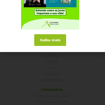
Institucional
Quem somos
Como participar
Núcleos nos Estados
Coordenação Nacional
Saiba mais
Experiências Internacionais
Equador
Europa
Grécia
Portugal
Outros Países
Campanhas
É hora de Virar o Jogo
Pelo Limite dos Juros