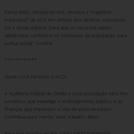
Fanny Melo, Sindsemp-MG, destaca a “trajetória
impecável” da ACD em defesa dos direitos, colocando
luz à divida pública “para que os recursos sejam
destinados conforme os interesses da população, para
justiça social”. Confira!
************
Apoie você também a ACD!
A Auditoria Cidadã da Dívida é uma associação sem fins
lucrativos que investiga o endividamento público e as
finanças que impactam a vida do povo brasileiro.
Contribua para manter esse trabalho ativo!
Faça sua doação via PIX: CNPJ 12537204000145