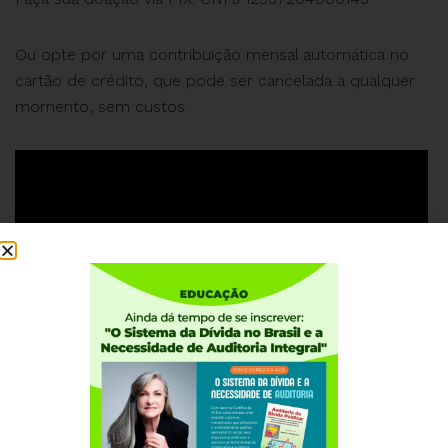
Ou opte por uma contribuição mensal automática no
cartão de crédito, que pode ser cancelada a qualquer
momento, sem custos.
#ACD #25AnosdaACD #AniversáriodaACD