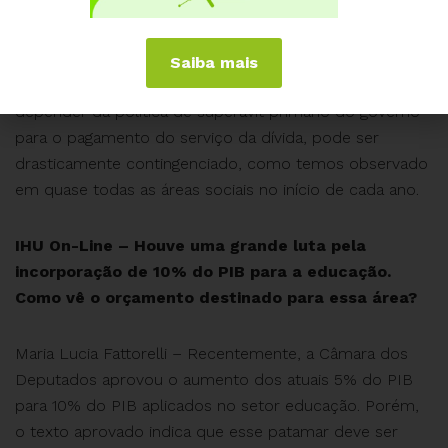
instituições financeiras nacionais e estrangeiras detêm a
propriedade dos lucrativos títulos da dívida brasileira –
o “bolsa rico”. Note-se ainda que o valor de 22 bilhões
Saiba mais
de reais é um teto previsto no orçamento que, a
depender da política de superávit primário do governo
para o pagamento do serviço da dívida, pode ser
drasticamente contingenciado, como temos observado
em quase todas as áreas sociais no início de cada ano.
IHU On-Line – Houve uma grande luta pela
incorporação de 10% do PIB para a educação.
Como vê o orçamento destinado para essa área?
Maria Lucia Fattorelli – Recentemente, a Câmara dos
Deputados aprovou o aumento dos atuais 5% do PIB
para 10% do PIB aplicados no setor educação. Porém,
o texto aprovado indica que esse patamar deve ser