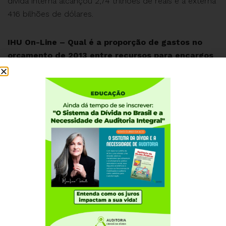
dívida interna alcançou 2,74 trilhões de reais e a externa
416 bilhões de dólares.
IHU On-Line – Qual é a proporção de gastos no
orçamento de 2013 entre recursos para encargos
da dívida e gastos com o programa Bolsa Família?
Maria Lucia Fattorelli – Como acima mencionado, para
2013 estão previstos 900 bilhões de reais para o
pagamento da dívida, ou seja, o que se gasta em
menos de nove dias com a dívida. Dessa forma, em
nove dias de pagamento da dívida supera-se o
montante previsto para o ano inteiro para o
programa
Bolsa Família
.
Enquanto o programa
Bolsa Família
atende cerca de
13,5 milhões de famílias, sabe-se que poucos bancos e