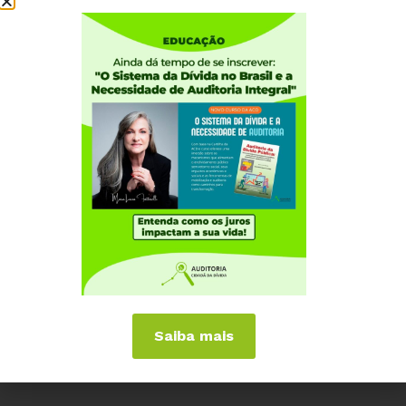
Institucional
Quem somos
Como participar
Núcleos nos Estados
Coordenação Nacional
Experiências Internacionais
Equador
Europa
Grécia
Portugal
Outros Países
Campanhas
É hora de Virar o Jogo
Saiba mais
Pelo Limite dos Juros
Por Direitos Sociais