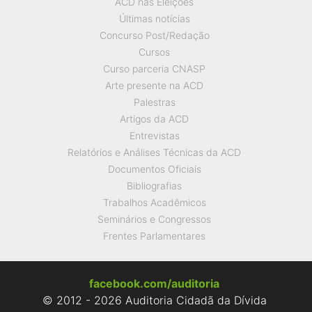
ACD nas Eleições
Últimas notícias
Concurso Post/Redação
Cursos
Curso parceria CNASP
Arte presente na ACD
Palestras
Artigos da ACD
Entrevistas
Relatórios e Análises Técnicas da ACD
Documentos Oficiais
Bibliografias
Trabalhos Acadêmicos
Seminários e Congressos
Frentes Parlamentares
facebook.com/auditoria
© 2012 - 2026 Auditoria Cidadã da Dívida