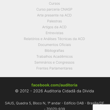
Cursos
Curso parceria CNASP
Arte presente na ACD
Palestras
Artigos da ACD
Entrevistas
Relatórios e Análises Técnicas da ACD
Documentos Oficiais
Bibliografias
Trabalhos Acadêmicos
Seminários e Congressos
Frentes Parlamentares
facebook.com/auditoria
© 2012 - 2026 Auditoria Cidadã da Dívida
SAUS, Quadra 5, Bloco N, 1º andar - Edifício OAB - Brasília/DF
- 70070-939