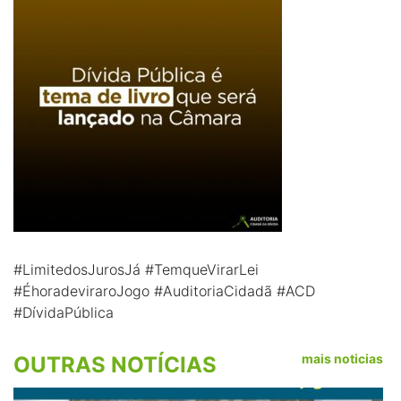
#LimitedosJurosJá #TemqueVirarLei
#ÉhoradeviraroJogo #AuditoriaCidadã #ACD
#DívidaPública
mais noticias
OUTRAS NOTÍCIAS