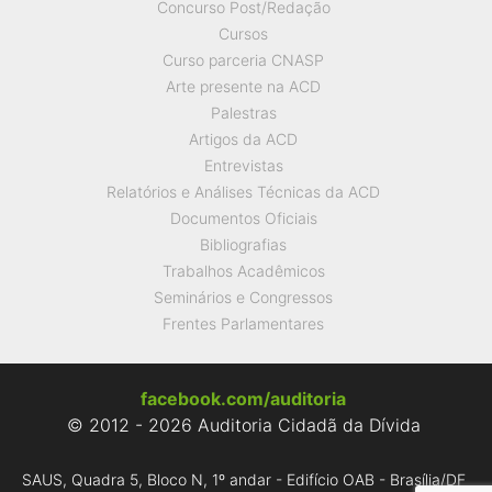
Concurso Post/Redação
Cursos
Curso parceria CNASP
Arte presente na ACD
Palestras
Artigos da ACD
Entrevistas
Relatórios e Análises Técnicas da ACD
Documentos Oficiais
Bibliografias
Trabalhos Acadêmicos
Seminários e Congressos
Frentes Parlamentares
facebook.com/auditoria
© 2012 - 2026 Auditoria Cidadã da Dívida
SAUS, Quadra 5, Bloco N, 1º andar - Edifício OAB - Brasília/DF