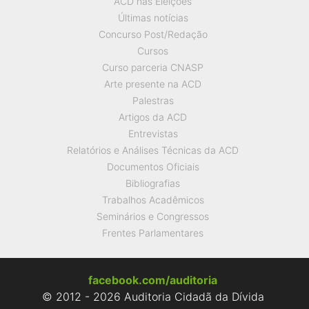
ACD nas Eleições
Últimas notícias
Concurso Post/Redação
Cursos
Curso parceria CNASP
Arte presente na ACD
Palestras
Artigos da ACD
Entrevistas
Relatórios e Análises Técnicas da ACD
Documentos Oficiais
Bibliografias
Trabalhos Acadêmicos
Seminários e Congressos
Frentes Parlamentares
facebook.com/auditoria
© 2012 - 2026 Auditoria Cidadã da Dívida