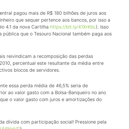
entral pagou mais de R$ 180 bilhões de juros aos
nheiro que sequer pertence aos bancos, por isso a
lo 4.1 da nova Cartilha
https://bit.ly/41XrKbL
). Isso
ida pública que o Tesouro Nacional também paga aos
rais reivindicam a recomposição das perdas
010, percentual este resultante da média entre
ctivos blocos de servidores.
ente essa perda média de 46,5% seria de
rior ao valor gasto com a Bolsa-Banqueiro no ano
que o valor gasto com juros e amortizações do
 da dívida com participação social! Pressione pela
ly/44NjsVD
)