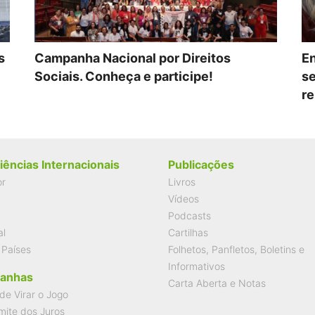
s
Campanha Nacional por Direitos
En
Sociais. Conheça e participe!
se
re
iências Internacionais
Publicações
or
Livros
Vídeos
Podcasts
al
Cartilhas
 Países
Folhetos, Panfletos, Boletins e
Informativos
anhas
Carta Aberta e Notas
de Virar o Jogo
mite dos Juros