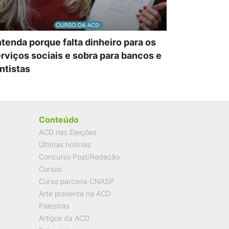
tenda porque falta dinheiro para os
rviços sociais e sobra para bancos e
ntistas
Conteúdo
ACD nas Eleições
Últimas notícias
Concurso Post/Redação
Cursos
Curso parceria CNASP
Arte presente na ACD
Palestras
Artigos da ACD