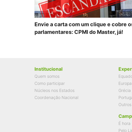
Envie a carta com um clique e cobre o
parlamentares: CPMI do Master, já!
Institucional
Exper
Quem somos
Equad
Como participar
Europa
Núcleos nos Estados
Grécia
Coordenação Nacional
Portug
Outros
Camp
É hora 
Pelo Li