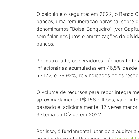
O cálculo é o seguinte: em 2022, o Banco C
bancos, uma remuneração parasita, sobre di
denominamos “Bolsa-Banqueiro” (ver Capítu
sem falar nos juros e amortizações da dív
bancos.
Por outro lado, os servidores públicos fede
inflacionárias acumuladas em 46,5% desde 2
53,17% e 39,92%, reivindicados pelos respe
O volume de recursos para repor integralm
aproximadamente R$ 158 bilhões, valor infe
passado e, adicionalmente, 12 vezes menor 
Sistema da Dívida em 2022.
Por isso, é fundamental lutar pela auditoria
criação da Frente Parlamentar (
https://bit.