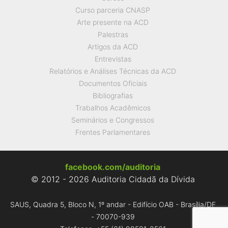
Curso parceria CNASP
Arte presente na ACD
Palestras
Artigos da ACD
Entrevistas
Relatórios e Análises Técnicas da ACD
Documentos Oficiais
Bibliografias
Trabalhos Acadêmicos
Seminários e Congressos
Frentes Parlamentares
facebook.com/auditoria
© 2012 - 2026 Auditoria Cidadã da Dívida
SAUS, Quadra 5, Bloco N, 1º andar - Edifício OAB - Brasília/DF
- 70070-939