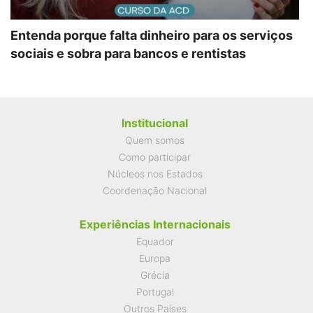
Entenda porque falta dinheiro para os serviços
sociais e sobra para bancos e rentistas
Institucional
Quem somos
Como participar
Núcleos nos Estados
Coordenação Nacional
Experiências Internacionais
Equador
Europa
Grécia
Portugal
Outros Países