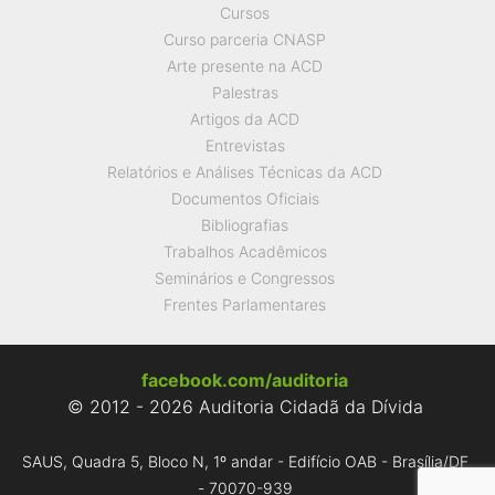
Cursos
Curso parceria CNASP
Arte presente na ACD
Palestras
Artigos da ACD
Entrevistas
Relatórios e Análises Técnicas da ACD
Documentos Oficiais
Bibliografias
Trabalhos Acadêmicos
Seminários e Congressos
Frentes Parlamentares
facebook.com/auditoria
© 2012 - 2026 Auditoria Cidadã da Dívida
SAUS, Quadra 5, Bloco N, 1º andar - Edifício OAB - Brasília/DF
- 70070-939