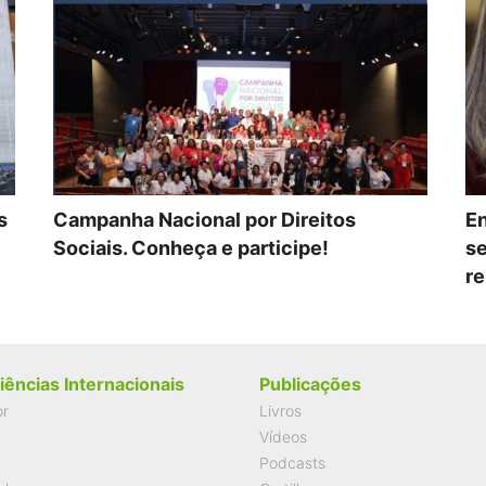
s
Campanha Nacional por Direitos
En
Sociais. Conheça e participe!
se
re
iências Internacionais
Publicações
or
Livros
Vídeos
Podcasts