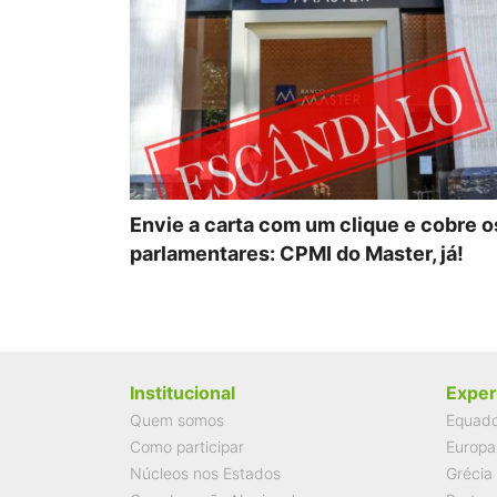
Envie a carta com um clique e cobre o
parlamentares: CPMI do Master, já!
Institucional
Exper
Quem somos
Equad
Como participar
Europa
Núcleos nos Estados
Grécia