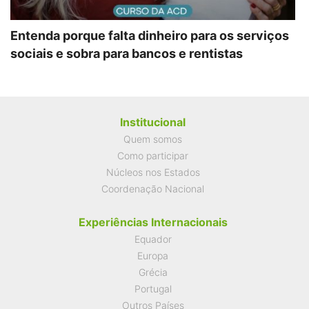
Entenda porque falta dinheiro para os serviços
sociais e sobra para bancos e rentistas
Institucional
Quem somos
Como participar
Núcleos nos Estados
Coordenação Nacional
Experiências Internacionais
Equador
Europa
Grécia
Portugal
Outros Países