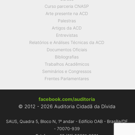
Curso parceria CNASP
Arte presente na ACD
Palestras
Artigos da ACD
Entrevistas
Relatórios e Análises Técnicas da ACD
Documentos Oficiais
Bibliografias
Trabalhos Acadêmicos
Seminários e Congressos
Frentes Parlamentares
facebook.com/auditoria
© 2012 - 2026 Auditoria Cidadã da Dívida
SAUS, Quadra 5, Bloco N, 1º andar - Edifício OAB - Brasília/DF
- 70070-939