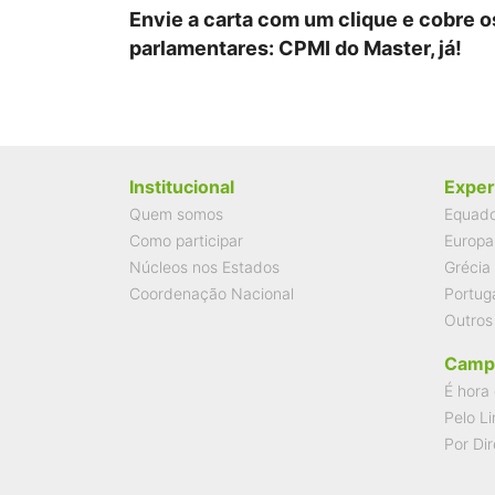
Envie a carta com um clique e cobre o
parlamentares: CPMI do Master, já!
Institucional
Exper
Quem somos
Equad
Como participar
Europa
Núcleos nos Estados
Grécia
Coordenação Nacional
Portug
Outros
Camp
É hora 
Pelo Li
Por Dir