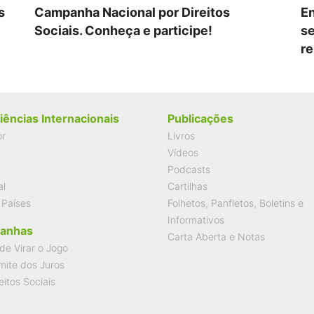
s
Campanha Nacional por Direitos
En
Sociais. Conheça e participe!
se
re
iências Internacionais
Publicações
or
Livros
Vídeos
Podcasts
al
Cartilhas
 Países
Folhetos, Panfletos, Boletins e
Informativos
anhas
Carta Aberta e Notas
de Virar o Jogo
mite dos Juros
eitos Sociais