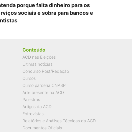
tenda porque falta dinheiro para os
rviços sociais e sobra para bancos e
ntistas
Conteúdo
ACD nas Eleições
Últimas notícias
Concurso Post/Redação
Cursos
Curso parceria CNASP
Arte presente na ACD
Palestras
Artigos da ACD
Entrevistas
Relatórios e Análises Técnicas da ACD
Documentos Oficiais