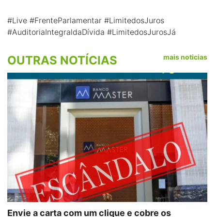
#Live #FrenteParlamentar #LimitedosJuros
#AuditoriaIntegraldaDívida #LimitedosJurosJá
mais noticias
OUTRAS NOTÍCIAS
Envie a carta com um clique e cobre os