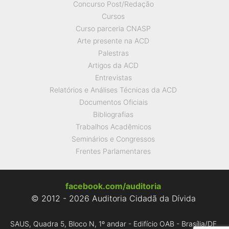
Concurso Post/Redação
Cursos
Curso parceria CNASP
Arte presente na ACD
Palestras
Artigos da ACD
Entrevistas
Relatórios e Análises Técnicas da ACD
Documentos Oficiais
Bibliografias
Trabalhos Acadêmicos
Seminários e Congressos
Frentes Parlamentares
facebook.com/auditoria
© 2012 - 2026 Auditoria Cidadã da Dívida
SAUS, Quadra 5, Bloco N, 1º andar - Edifício OAB - Brasília/DF