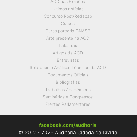
ACD nas Eleições
Últimas notícias
Concurso Post/Redação
Cursos
Curso parceria CNASP
Arte presente na ACD
Palestras
Artigos da ACD
Entrevistas
Relatórios e Análises Técnicas da ACD
Documentos Oficiais
Bibliografias
Trabalhos Acadêmicos
Seminários e Congressos
Frentes Parlamentares
facebook.com/auditoria
© 2012 - 2026 Auditoria Cidadã da Dívida