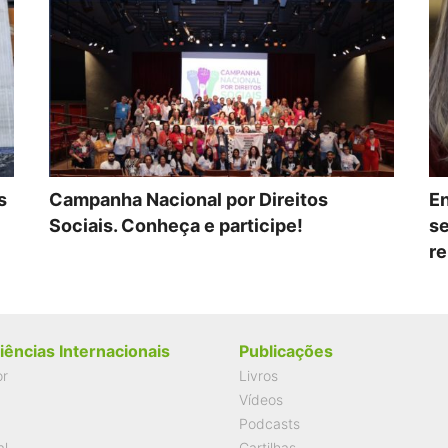
s
Campanha Nacional por Direitos
En
Sociais. Conheça e participe!
se
re
iências Internacionais
Publicações
or
Livros
Vídeos
Podcasts
al
Cartilhas