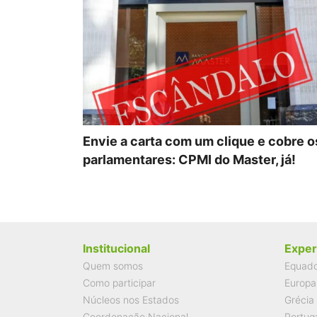
Envie a carta com um clique e cobre o
parlamentares: CPMI do Master, já!
Institucional
Exper
Quem somos
Equad
Como participar
Europa
Núcleos nos Estados
Grécia
Coordenação Nacional
Portug