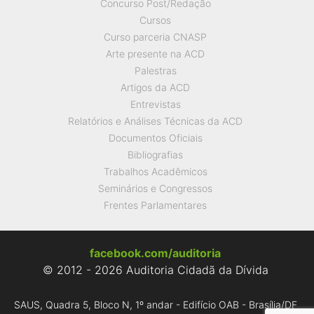
Concurso Post/Redação
Cursos
Curso parceria CNASP
Arte presente na ACD
Palestras
Artigos da ACD
Entrevistas
Relatórios e Análises Técnicas da ACD
Documentos Oficiais
Bibliografias
Trabalhos Acadêmicos
Seminários e Congressos
Frentes Parlamentares
facebook.com/auditoria
© 2012 - 2026 Auditoria Cidadã da Dívida
SAUS, Quadra 5, Bloco N, 1º andar - Edifício OAB - Brasília/DF