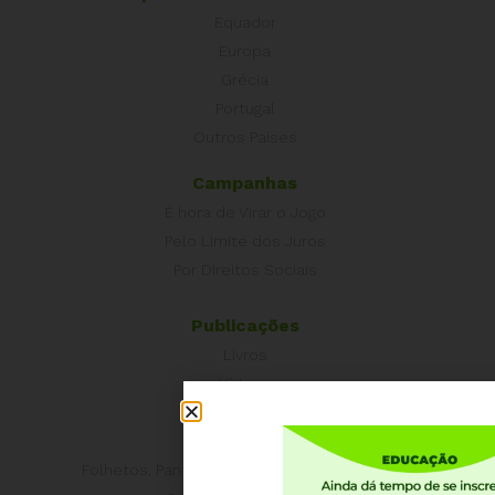
Equador
Europa
Grécia
Portugal
Outros Países
Campanhas
É hora de Virar o Jogo
Pelo Limite dos Juros
Por Direitos Sociais
Publicações
Livros
Vídeos
Podcasts
Cartilhas
Folhetos, Panfletos, Boletins e Informativos