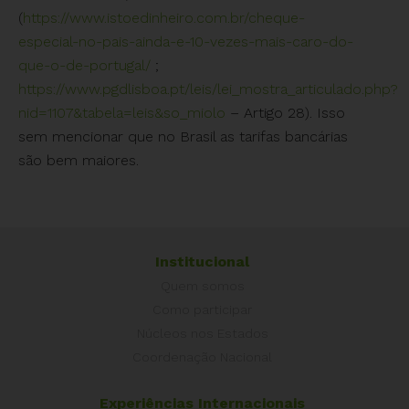
(
https://www.istoedinheiro.com.br/cheque-
especial-no-pais-ainda-e-10-vezes-mais-caro-do-
que-o-de-portugal/
;
https://www.pgdlisboa.pt/leis/lei_mostra_articulado.php?
nid=1107&tabela=leis&so_miolo
– Artigo 28). Isso
sem mencionar que no Brasil as tarifas bancárias
são bem maiores.
Institucional
Quem somos
Como participar
Núcleos nos Estados
Coordenação Nacional
Experiências Internacionais