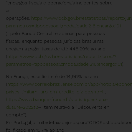
“encargos fiscais e operacionais incidentes sobre
as
operações.”
https://www.bcb.gov.br/estatisticas/reporttxjur
parametros=tipopessoa:1;modalidade:216;encargo:101
) pelo Banco Central, e apenas para pessoas
físicas, enquanto pessoas jurídicas brasileiras
chegam a pagar taxas de até 446,29% ao ano
(
https://www.bcb.gov.br/estatisticas/reporttxjuros/?
parametros=tipopessoa:2;modalidade:216;encargo:101
).
Na França, esse limite é de 14,96% ao ano
(
https://www.correiobraziliense.com.br/app/noticia/econ
paises-
limitam-juro-em-credito-diz-bc.shtml
;
https://www.banque-france.fr/statistiques/taux-
dusure-2022t2
– Item relativo a “Découverts en
compte”).
EmPortugal,olimitedetaxadejurosparaTODOSostiposdecon
foi fixado em 15,7% ao ano