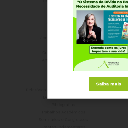
Carta Aberta e Notas
Conteúdo
ACD nas Eleições
Últimas notícias
Concurso Post/Redação
Cursos
Curso parceria CNASP
Arte presente na ACD
Palestras
Artigos da ACD
Entrevistas
Saiba mais
Relatórios e Análises Técnicas da ACD
Documentos Oficiais
Bibliografias
Trabalhos Acadêmicos
Seminários e Congressos
Frentes Parlamentares