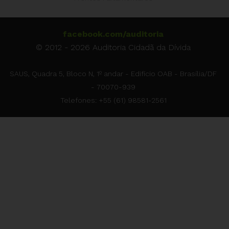
facebook.com/auditoria
© 2012 - 2026 Auditoria Cidadã da Dívida
SAUS, Quadra 5, Bloco N, 1º andar - Edifício OAB - Brasília/DF
- 70070-939
Telefones: +55 (61) 98581-2561