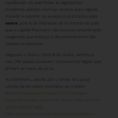
equilibrado do país.Todas as legislações
modernas adotam normas severas para regular,
impedir e reprimir os excessos praticados pela
usura
, pois é de interesse da economia do país
que o capital financeiro não possua remuneração
exagerada que impeça o desenvolvimento das
classes produtoras.
Segundo o Banco Central do Brasil, setenta e
seis (76) países possuem mecanismos legais que
limitam as taxas de juros.
Na ESPANHA, desde 2011 o limite dos juros
consta de lei sobre contratos de crédito
(
https://www.istoedinheiro.com.br/cheque-
especial-no-pais-ainda-e-10-vezes-mais-caro-do-
que-o-de-portugal
;
https://www.boe.es/buscar/act.php?id=BOE-A-