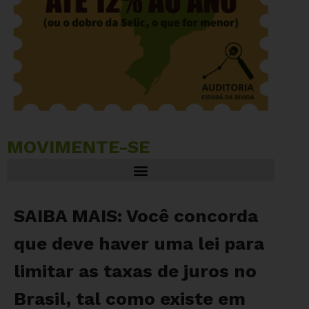
MOVIMENTE-SE
Enquete oficial da Câmara dos Deputados sobre o PLP 104/2022
Frente Parlamentar sobre o Limite dos Juros e a Auditoria Integral da Dívida Pública com Participação Popular
Acesse a Proposta Legislativa e acompanhe os próximos passos
Responsabilidade do Banco Central pelos juros altos
Quem já está apoiando a Campanha pelo limite dos juros
SAIBA MAIS: Você concorda
que deve haver uma lei para
limitar as taxas de juros no
Brasil, tal como existe em