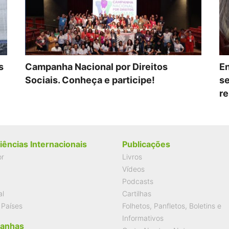
s
Campanha Nacional por Direitos
En
Sociais. Conheça e participe!
se
re
iências Internacionais
Publicações
or
Livros
Vídeos
Podcasts
al
Cartilhas
 Países
Folhetos, Panfletos, Boletins e
Informativos
anhas