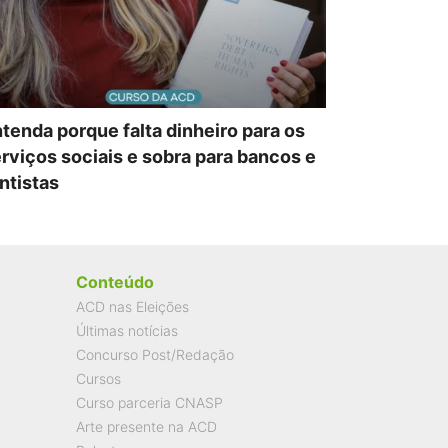
tenda porque falta dinheiro para os
rviços sociais e sobra para bancos e
ntistas
Conteúdo
ACD nas Eleições
Últimas notícias
Concurso Post/Redação
Cursos
Curso parceria CNASP
Arte presente na ACD