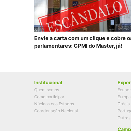
Envie a carta com um clique e cobre o
parlamentares: CPMI do Master, já!
Institucional
Exper
Quem somos
Equad
Como participar
Europa
Núcleos nos Estados
Grécia
Coordenação Nacional
Portug
Outros
Camp