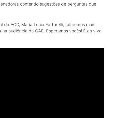
senadoras contendo sugestões de perguntas que
da ACD, Maria Lucia Fattorelli, falaremos mais
 na audiência da CAE. Esperamos vocês! É ao vivo