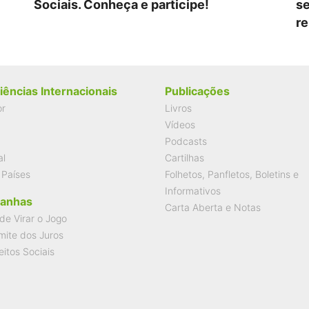
Sociais. Conheça e participe!
se
re
iências Internacionais
Publicações
or
Livros
Vídeos
Podcasts
al
Cartilhas
 Países
Folhetos, Panfletos, Boletins e
Informativos
anhas
Carta Aberta e Notas
de Virar o Jogo
mite dos Juros
eitos Sociais