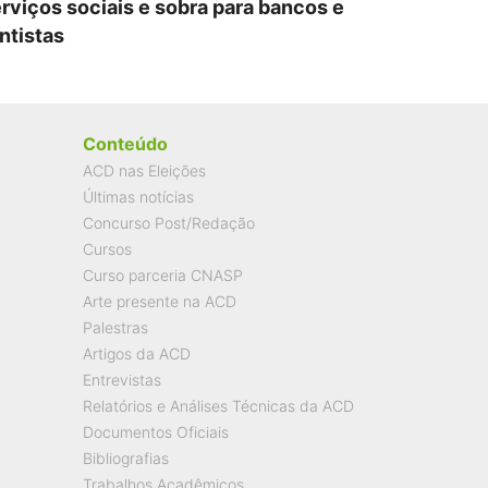
rviços sociais e sobra para bancos e
ntistas
Conteúdo
ACD nas Eleições
Últimas notícias
Concurso Post/Redação
Cursos
Curso parceria CNASP
Arte presente na ACD
Palestras
Artigos da ACD
Entrevistas
Relatórios e Análises Técnicas da ACD
Documentos Oficiais
Bibliografias
Trabalhos Acadêmicos