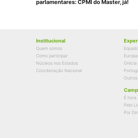
parlamentares: CPMI do Master, já!
Institucional
Exper
Quem somos
Equad
Como participar
Europa
Núcleos nos Estados
Grécia
Coordenação Nacional
Portug
Outros
Camp
É hora 
Pelo Li
Por Dir