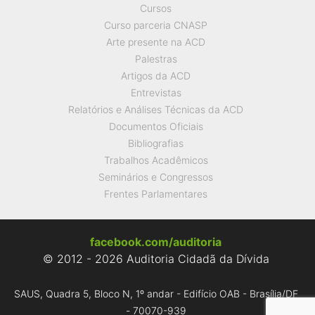
Cursos
Curso parceria CNASP
Arte presente na ACD
Palestras
Artigos da ACD
Entrevistas
Relatórios e Análises Técnicas da ACD
Documentos Oficiais
Bibliografias
Trabalhos Acadêmicos
Seminários e Congressos
Frentes Parlamentares
facebook.com/auditoria
© 2012 - 2026 Auditoria Cidadã da Dívida
SAUS, Quadra 5, Bloco N, 1º andar - Edifício OAB - Brasília/DF
- 70070-939