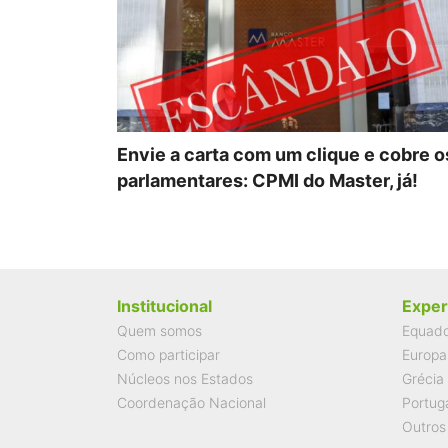
Envie a carta com um clique e cobre o
parlamentares: CPMI do Master, já!
Institucional
Exper
Quem somos
Equad
Como participar
Europa
Núcleos nos Estados
Grécia
Coordenação Nacional
Portug
Outros