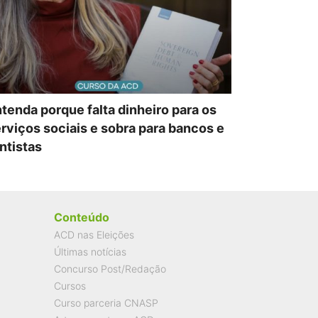
tenda porque falta dinheiro para os
rviços sociais e sobra para bancos e
ntistas
Conteúdo
ACD nas Eleições
Últimas notícias
Concurso Post/Redação
Cursos
Curso parceria CNASP