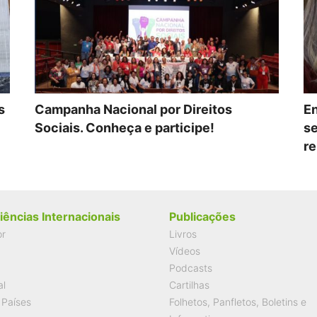
s
Campanha Nacional por Direitos
En
Sociais. Conheça e participe!
se
re
iências Internacionais
Publicações
or
Livros
Vídeos
Podcasts
al
Cartilhas
 Países
Folhetos, Panfletos, Boletins e