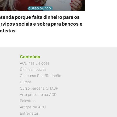
tenda porque falta dinheiro para os
rviços sociais e sobra para bancos e
ntistas
Conteúdo
ACD nas Eleições
Últimas notícias
Concurso Post/Redação
Cursos
Curso parceria CNASP
Arte presente na ACD
Palestras
Artigos da ACD
Entrevistas