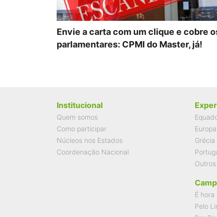
Envie a carta com um clique e cobre o
parlamentares: CPMI do Master, já!
Institucional
Exper
Quem somos
Equad
Como participar
Europa
Núcleos nos Estados
Grécia
Coordenação Nacional
Portug
Outros
Camp
É hora 
Pelo Li