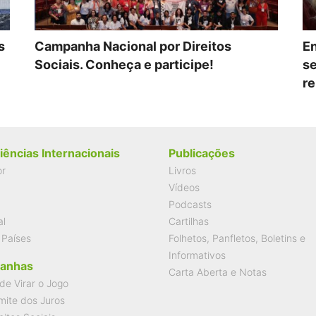
s
Campanha Nacional por Direitos
En
Sociais. Conheça e participe!
se
re
iências Internacionais
Publicações
or
Livros
Vídeos
Podcasts
al
Cartilhas
 Países
Folhetos, Panfletos, Boletins e
Informativos
anhas
Carta Aberta e Notas
de Virar o Jogo
mite dos Juros