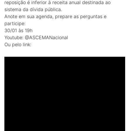
reposição é inferior à receita anual destinada ao
sistema da dívida pública.
Anote em sua agenda, prepare as perguntas e
participe:
30/01 às 19h
Youtube: @ASCEMANacional
Ou pelo link: