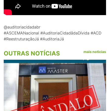
@auditoriacidadabr
#ASCEMANacional #AuditoriaCidadãdaDívida #ACD
#ReestruturaçãoJá #AuditoriaJá
mais noticias
OUTRAS NOTÍCIAS