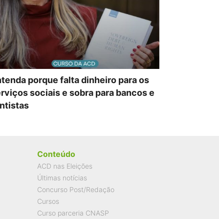
tenda porque falta dinheiro para os
rviços sociais e sobra para bancos e
ntistas
Conteúdo
ACD nas Eleições
Últimas notícias
Concurso Post/Redação
Cursos
Curso parceria CNASP