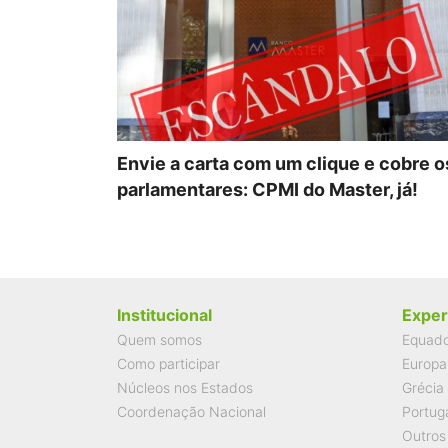
Envie a carta com um clique e cobre o
parlamentares: CPMI do Master, já!
Institucional
Exper
Quem somos
Equad
Como participar
Europa
Núcleos nos Estados
Grécia
Coordenação Nacional
Portug
Outros