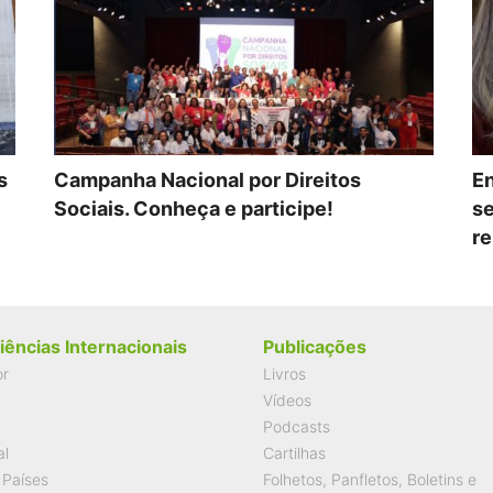
s
Campanha Nacional por Direitos
En
Sociais. Conheça e participe!
se
re
iências Internacionais
Publicações
or
Livros
Vídeos
Podcasts
al
Cartilhas
 Países
Folhetos, Panfletos, Boletins e