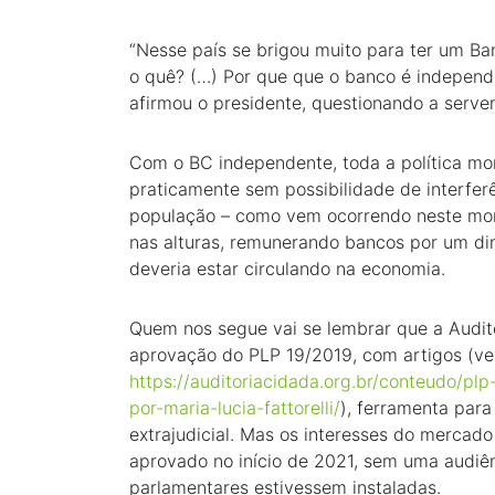
“Nesse país se brigou muito para ter um Ba
o quê? (…) Por que que o banco é independen
afirmou o presidente, questionando a serve
Com o BC independente, toda a política mon
praticamente sem possibilidade de interfer
população – como vem ocorrendo neste mom
nas alturas, remunerando bancos por um dinh
deveria estar circulando na economia.
Quem nos segue vai se lembrar que a Audito
aprovação do PLP 19/2019, com artigos (ve
https://auditoriacidada.org.br/conteudo/p
por-maria-lucia-fattorelli/
), ferramenta para
extrajudicial. Mas os interesses do mercado
aprovado no início de 2021, sem uma audiê
parlamentares estivessem instaladas.