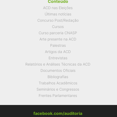
Conteúdo
ACD nas Eleições
Últimas notícias
Concurso Post/Redação
Cursos
Curso parceria CNASP
Arte presente na ACD
Palestras
Artigos da ACD
Entrevistas
Relatórios e Análises Técnicas da ACD
Documentos Oficiais
Bibliografias
Trabalhos Acadêmicos
Seminários e Congressos
Frentes Parlamentares
facebook.com/auditoria