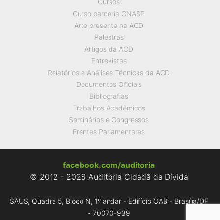
Cursos
Curso parceria CNASP
Arte presente na ACD
Palestras
Artigos da ACD
Entrevistas
Relatórios e Análises Técnicas da ACD
Documentos Oficiais
Bibliografias
Trabalhos Acadêmicos
Seminários e Congressos
Frentes Parlamentares
facebook.com/auditoria
© 2012 - 2026 Auditoria Cidadã da Dívida
SAUS, Quadra 5, Bloco N, 1º andar - Edifício OAB - Brasília/DF
- 70070-939