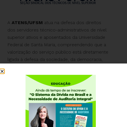
A
ATENS/UFSM
atua na defesa dos direitos
dos servidores técnico-administrativos de nível
superior ativos e aposentados da Universidade
Federal de Santa Maria, compreendendo que a
valorização do serviço público está diretamente
ligada à defesa da sociedade, da democracia,
dos direitos sociais e do meio ambiente.
A entidade luta pela construção de uma
carreira digna para os trabalhadores e
trabalhadoras da educação pública federal, pela
manutenção e fortalecimento dos serviços
públicos de qualidade, acessíveis à população,
e pela defesa da universidade pública, gratuita,
inclusiva, social e ambientalmente
comprometida.