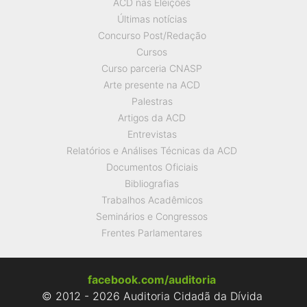
ACD nas Eleições
Últimas notícias
Concurso Post/Redação
Cursos
Curso parceria CNASP
Arte presente na ACD
Palestras
Artigos da ACD
Entrevistas
Relatórios e Análises Técnicas da ACD
Documentos Oficiais
Bibliografias
Trabalhos Acadêmicos
Seminários e Congressos
Frentes Parlamentares
facebook.com/auditoria
© 2012 - 2026 Auditoria Cidadã da Dívida