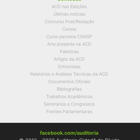
ACD nas Eleições
Últimas notícias
Concurso Post/Redação
Cursos
Curso parceria CNASP
Arte presente na ACD
Palestras
Artigos da ACD
Entrevistas
Relatórios e Análises Técnicas da ACD
Documentos Oficiais
Bibliografias
Trabalhos Acadêmicos
Seminários e Congressos
Frentes Parlamentares
facebook.com/auditoria