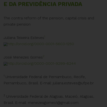
E DA PREVIDÊNCIA PRIVADA
The contra reform of the pension, capital crisis and
private pension
1
Juliana Teixeira Esteves
http://orcid.org/0000-0001-5603-1250
2
José Menezes Gomes
http://orcid.org/0000-0001-9299-6244
1
Universidade Federal de Pernambuco, Recife,
Pernambuco, Brasil. E-mail:
juliana.esteves@ufpe.br
2
Universidade Federal de Alagoas, Maceió, Alagoas,
Brasil. E-mail:
menezesgomes1@gmail.com