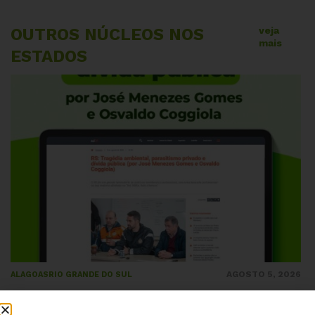
OUTROS NÚCLEOS NOS
veja
mais
ESTADOS
AGOSTO 5, 2026
ALAGOAS
RIO GRANDE DO SUL
RS: Tragédia ambiental, parasitismo privado
e dívida pública