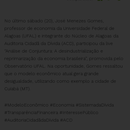
No último sábado (20), José Menezes Gomes,
professor de economia da Universidade Federal de
Alagoas (UFAL) e integrante do Núcleo de Alagoas da
Auditoria Cidadã da Dívida (ACD), participou da live
“Análise de Conjuntura: A desindustrialização e
reprimarização da economia brasileira”, promovida pelo
Observatório UFAL. Na oportunidade, Gomes ressaltou
que o modelo econômico atual gera grande
desigualdade, utilizando como exemplo a cidade de
Cuiabá (MT).
#ModeloEconômico #Economia #SistemadaDívida
#TransparênciaFinanceira #InteressePúblico
#AuditoriaCidadãdaDívida #ACD