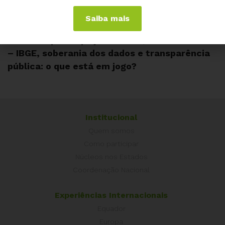
Saiba mais
JUNHO 25, 2026
CEARÁ
Live com participação da ACD, Núcleo Ceará
– IBGE, soberania dos dados e transparência
pública: o que está em jogo?
Institucional
Quem somos
Como participar
Núcleos nos Estados
Coordenação Nacional
Experiências Internacionais
Equador
Europa