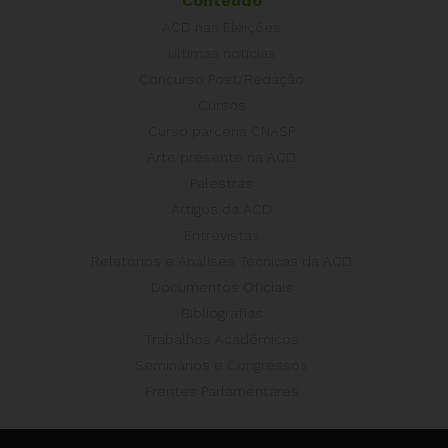
Conteúdo
ACD nas Eleições
Últimas notícias
Concurso Post/Redação
Cursos
Curso parceria CNASP
Arte presente na ACD
Palestras
Artigos da ACD
Entrevistas
Relatórios e Análises Técnicas da ACD
Documentos Oficiais
Bibliografias
Trabalhos Acadêmicos
Seminários e Congressos
Frentes Parlamentares