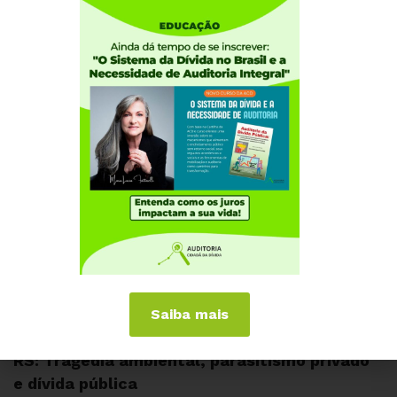
OUTROS NÚCLEOS NOS
veja
mais
ESTADOS
Saiba mais
AGOSTO 5, 2026
ALAGOAS
RIO GRANDE DO SUL
RS: Tragédia ambiental, parasitismo privado
e dívida pública