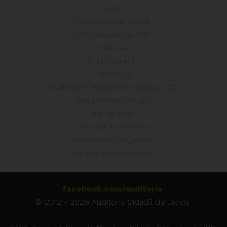
Cursos
Curso parceria CNASP
Arte presente na ACD
Palestras
Artigos da ACD
Entrevistas
Relatórios e Análises Técnicas da ACD
Documentos Oficiais
Bibliografias
Trabalhos Acadêmicos
Seminários e Congressos
Frentes Parlamentares
facebook.com/auditoria
© 2012 - 2026 Auditoria Cidadã da Dívida