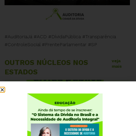
#AuditoriaJá #ACD #DívidaPública #Transparência
#ControleSocial #FrenteParlamentar #SP
OUTROS NÚCLEOS NOS
veja
mais
ESTADOS