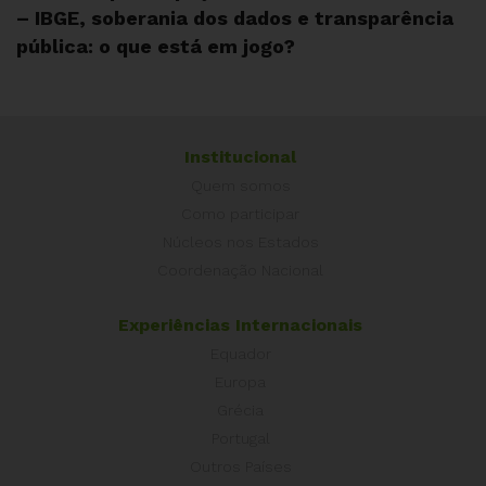
– IBGE, soberania dos dados e transparência
pública: o que está em jogo?
Institucional
Quem somos
Como participar
Núcleos nos Estados
Coordenação Nacional
Experiências Internacionais
Equador
Europa
Grécia
Portugal
Outros Países