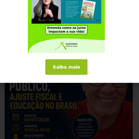
AGOSTO 5, 2026
ALAGOAS
RIO GRANDE DO SUL
RS: Tragédia ambiental, parasitismo privado
e dívida pública
Saiba mais