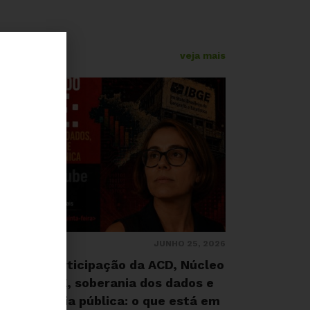
veja mais
JUNHO 25, 2026
ARÁ
ive com participação da ACD, Núcleo
ará – IBGE, soberania dos dados e
ansparência pública: o que está em