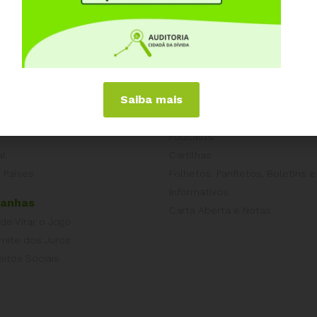
j
iências Internacionais
Publicações
Saiba mais
or
Livros
a
Vídeos
Podcasts
al
Cartilhas
 Países
Folhetos, Panfletos, Boletins e
Informativos
anhas
Carta Aberta e Notas
 de Virar o Jogo
imite dos Juros
eitos Sociais