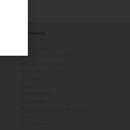
ogo?
Conteúdo
ACD nas Eleições
Últimas notícias
Concurso Post/Redação
Cursos
Curso parceria CNASP
Arte presente na ACD
Palestras
Artigos da ACD
Entrevistas
Relatórios e Análises Técnicas da
ACD
Documentos Oficiais