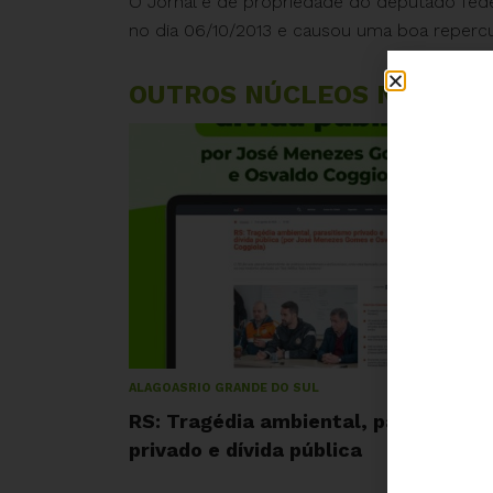
O Jornal é de propriedade do deputado feder
no dia 06/10/2013 e causou uma boa reperc
OUTROS NÚCLEOS NOS EST
AGOSTO 5, 20
ALAGOAS
RIO GRANDE DO SUL
RS: Tragédia ambiental, parasitismo
privado e dívida pública