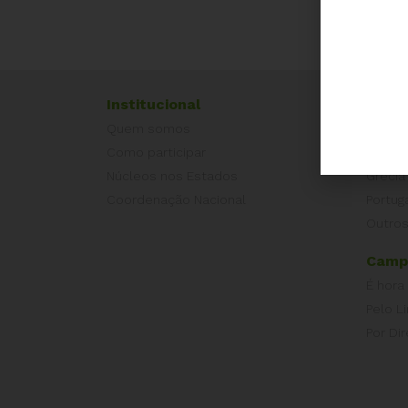
Institucional
Exper
Quem somos
Equad
Como participar
Europ
Núcleos nos Estados
Grécia
Coordenação Nacional
Portug
Outros
Camp
É hora
Pelo L
Por Dir