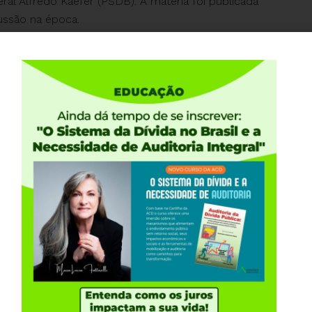
al Alfredo Kaefer (PSDB). A matéria foi publicada
ussão na época.
ADOS
26
JULHO 1, 2026
PERNAMBUCO
CE
ACD convida para palestra sobre
L
Orçamento Público, Ajuste Fiscal e
Ce
Educação no Brasil
tr