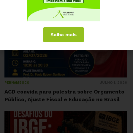
Saiba mais
JULHO 1, 2026
PERNAMBUCO
ACD convida para palestra sobre Orçamento
Público, Ajuste Fiscal e Educação no Brasil