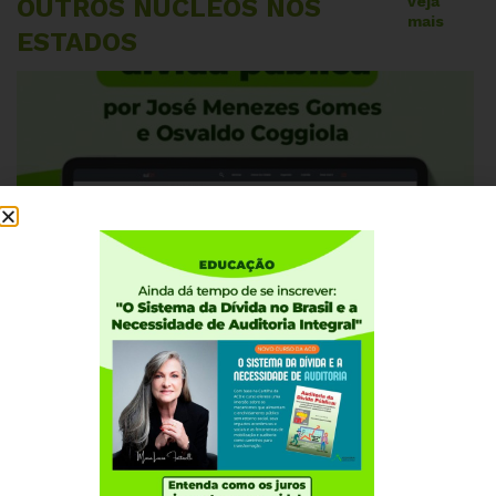
OUTROS NÚCLEOS NOS
veja
mais
ESTADOS
AGOSTO 5, 2026
ALAGOAS
RIO GRANDE DO SUL
RS: Tragédia ambiental, parasitismo privado
e dívida pública