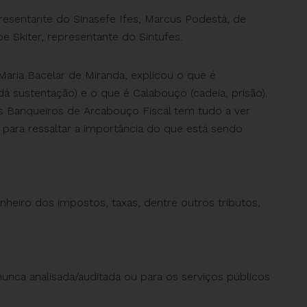
esentante do Sinasefe Ifes, Marcus Podestá, de
pe Skiter, representante do Sintufes.
aria Bacelar de Miranda, explicou o que é
á sustentação) e o que é Calabouço (cadeia, prisão).
s Banqueiros de Arcabouço Fiscal tem tudo a ver
ara ressaltar a importância do que está sendo
nheiro dos impostos, taxas, dentre outros tributos,
nunca analisada/auditada ou para os serviços públicos