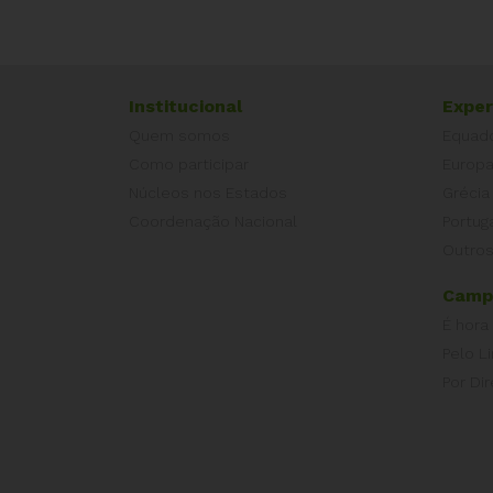
Institucional
Exper
Quem somos
Equad
Como participar
Europ
Núcleos nos Estados
Grécia
Coordenação Nacional
Portug
Outros
Camp
É hora
Pelo L
Por Dir