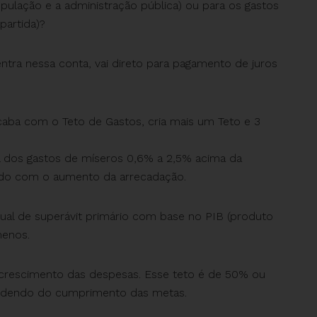
pulação e a administração pública) ou para os gastos
partida)?
ra nessa conta, vai direto para pagamento de juros
caba com o Teto de Gastos, cria mais um Teto e 3
 dos gastos de míseros 0,6% a 2,5% acima da
ordo com o aumento da arrecadação.
ual de superávit primário com base no PIB (produto
menos.
o crescimento das despesas. Esse teto é de 50% ou
ndendo do cumprimento das metas.