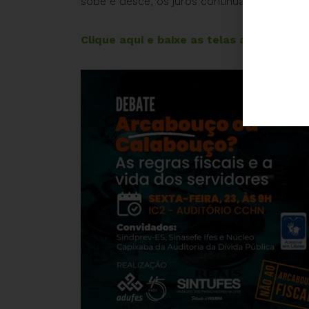
sobe e desce, os juros continuam nas alturas 
Clique aqui e baixe as telas apresentad