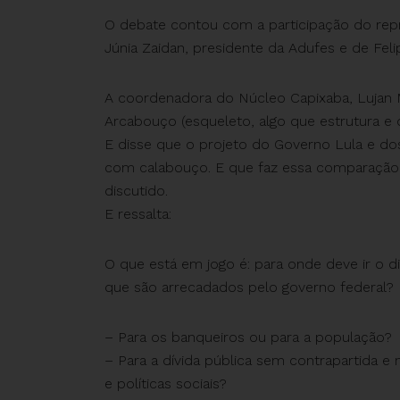
O debate contou com a participação do repr
Júnia Zaidan, presidente da Adufes e de Feli
A coordenadora do Núcleo Capixaba, Lujan M
Arcabouço (esqueleto, algo que estrutura e d
E disse que o projeto do Governo Lula e do
com calabouço. E que faz essa comparação p
discutido.
E ressalta:
O que está em jogo é: para onde deve ir o di
que são arrecadados pelo governo federal?
– Para os banqueiros ou para a população?
– Para a dívida pública sem contrapartida e 
e políticas sociais?