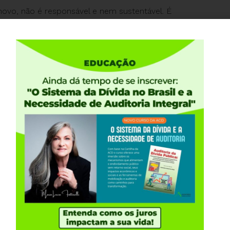
ovo, não é responsável e nem sustentável. É
ibilidade de desenvolvimento socioeconômico do
opulação.
al) aprovado na Câmara dos Deputados e no Senado
, entrevistas, vídeos, declarações diversas, da
e seus impactos.
e foram apresentadas. Clique nas imagens e,
o Fiscal.
foi lançada e distribuída para os/as presentes e veja
iscal, Teto de Gastos, de nenhuma amarra que
para o seu povo.
olsa Privada e o dólar já não estão mais no intenso