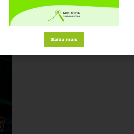
e a Avaliação do Risco Brasil agora é positiva.
as na palestra
Saiba mais