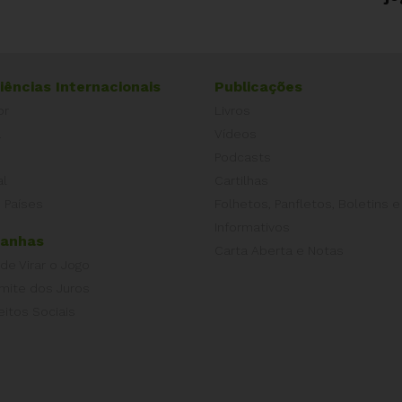
iências Internacionais
Publicações
or
Livros
a
Vídeos
Podcasts
al
Cartilhas
 Países
Folhetos, Panfletos, Boletins e
Informativos
anhas
Carta Aberta e Notas
 de Virar o Jogo
imite dos Juros
eitos Sociais