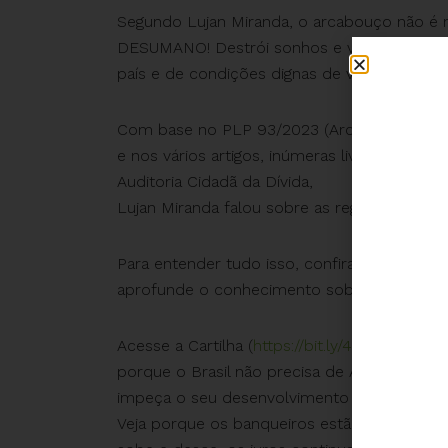
Segundo Lujan Miranda, o arcabouço não é n
DESUMANO! Destrói sonhos e vidas, a poss
país e de condições dignas de vida para a p
Com base no PLP 93/2023 (Arcabouço Fisc
e nos vários artigos, inúmeras lives, cartazes
Auditoria Cidadã da Dívida,
Lujan Miranda falou sobre as regras fiscais 
Para entender tudo isso, confira as telas qu
aprofunde o conhecimento sobre o Arcabouç
Acesse a Cartilha (
https://bit.ly/41XrKbL
) que 
porque o Brasil não precisa de Arcabouço F
impeça o seu desenvolvimento e vida digna 
Veja porque os banqueiros estão felizes, a B