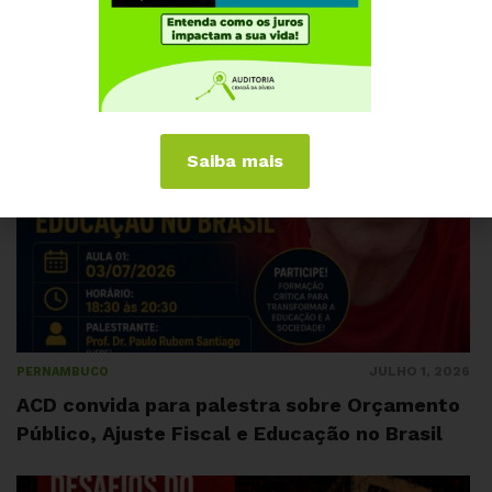
e dívida pública
Saiba mais
JULHO 1, 2026
PERNAMBUCO
ACD convida para palestra sobre Orçamento
Público, Ajuste Fiscal e Educação no Brasil