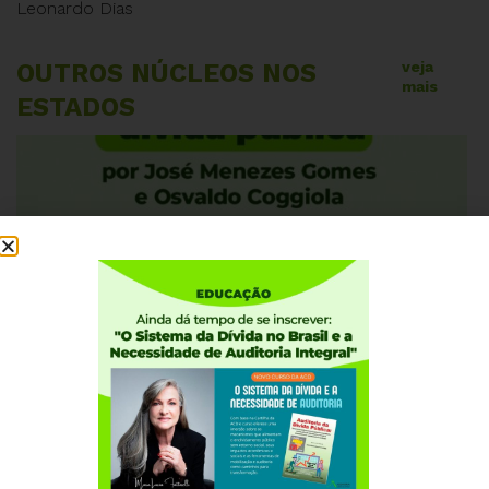
Leonardo Dias
OUTROS NÚCLEOS NOS
veja
mais
ESTADOS
AGOSTO 5, 2026
ALAGOAS
RIO GRANDE DO SUL
RS: Tragédia ambiental, parasitismo privado