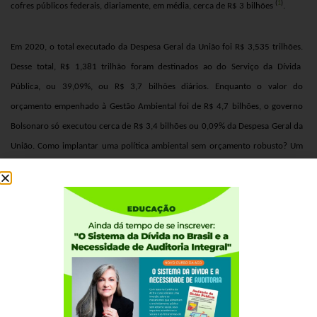
(
1
)
cofres públicos federais, diariamente, em média, cerca de R$ 3 bilhões
.
Em 2020, o total executado da Despesa Geral da União foi
R$ 3,535 trilhões.
Desse total,
R$ 1,381 trilhão foram destinados ao do Serviço da Dívida
Pública, ou 39,09%, ou R$ 3,7 bilhões diários.
Enquanto o valor do
orçamento empenhado à
Gestão Ambiental
foi de R$ 4,7 bilhões, o governo
Bolsonaro só executou cerca de
R$ 3,4 bilhões ou 0,09% da
Despesa Geral da
União. Como implantar uma política ambiental sem orçamento robusto? Um
dia de pagamento com a Dívida Pública Federal quase equivale ao orçamento
anual da GESTÃO AMBIENTAL.
DESPESA GERAL DA UNIÃO – 2020 – R$ 3,535 trilhões