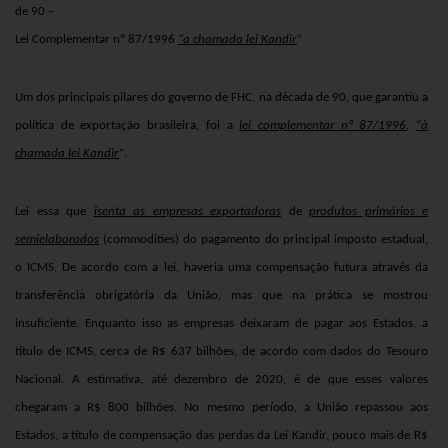
de 90 –
Lei Complementar nº 87/1996
“
a chamada lei Kandi
r
”
Um dos principais pilares do governo de FHC, na década de 90, que garantiu a
política de exportação brasileira, foi a
lei complementar nº 87/1996
,
“
à
chamada lei Kandi
r
”
.
Lei essa que
isenta as empresas exportadoras
de
produtos primários e
semielaborados
(commodities) do pagamento do principal imposto estadual,
o ICMS. De acordo com a lei, haveria uma compensação futura através da
transferência obrigatória da União, mas que na prática se mostrou
insuficiente. Enquanto isso as empresas deixaram de pagar aos Estados, a
título de ICMS, cerca de R$ 637 bilhões, de acordo com dados do Tesouro
Nacional. A estimativa, até dezembro de 2020, é de que esses valores
chegaram a R$ 800 bilhões. No mesmo período, a União repassou aos
Estados, a título de compensação das perdas da Lei Kandir, pouco mais de R$