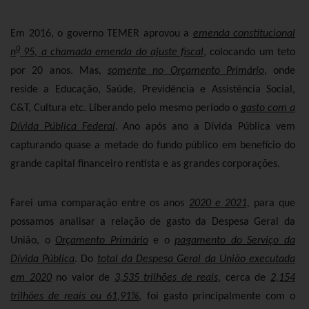
Em 2016, o governo TEMER aprovou a
emenda constitucional
0
n
95, a chamada emenda do ajuste fiscal
, colocando um teto
por 20 anos. Mas,
somente no Orçamento Primário
, onde
reside a Educação, Saúde, Previdência e Assistência Social,
C&T, Cultura etc. Liberando pelo mesmo período o
gasto com a
Dívida Pública Federal
. Ano após ano a Dívida Pública vem
capturando quase a metade do fundo público em benefício do
grande capital financeiro rentista e as grandes corporações.
Farei uma comparação entre os anos
2020 e 2021,
para que
possamos analisar a relação de gasto da Despesa Geral da
União, o
Orçamento Primário
e o
pagamento do Serviço da
Dívida Pública
. Do
total da Despesa Geral da União executada
em 2020
no valor de
3,535 trilhões de reais
, cerca de
2,154
trilhões de reais ou 61,91%
, foi gasto principalmente com o