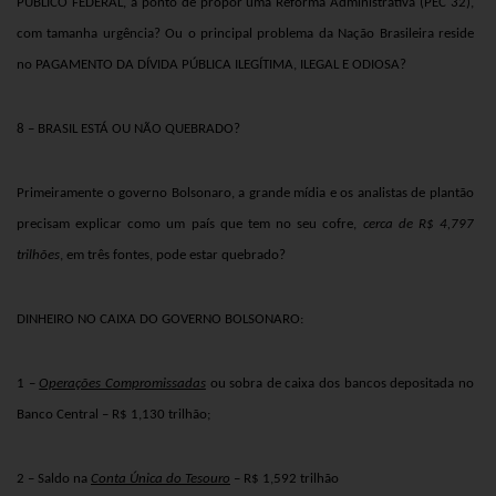
PÚBLICO FEDERAL, a ponto de propor uma Reforma Administrativa (PEC 32),
com tamanha urgência? Ou o principal problema da Nação Brasileira reside
no PAGAMENTO DA DÍVIDA PÚBLICA ILEGÍTIMA, ILEGAL E ODIOSA?
8 – BRASIL ESTÁ OU NÃO QUEBRADO?
Primeiramente o governo Bolsonaro, a grande mídia e os analistas de plantão
precisam explicar como um país que tem no seu cofre,
cerca de R$ 4,797
trilhões
, em três fontes, pode estar quebrado?
DINHEIRO NO CAIXA DO GOVERNO BOLSONARO:
1 –
Operações Compromissadas
ou sobra de caixa dos bancos depositada no
Banco Central – R$ 1,130 trilhão;
2 – Saldo na
Conta Única do Tesouro
– R$ 1,592 trilhão