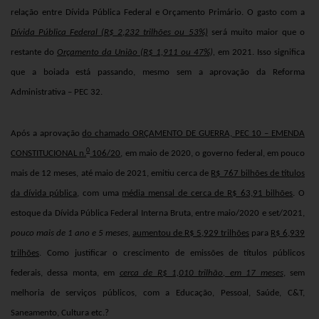
relação entre Dívida Pública Federal e Orçamento Primário. O gasto com a
Dívida Pública Federal (R$ 2,232 trilhões ou 53%)
será muito maior que o
restante do
Orçamento da União (R$ 1,911 ou 47%),
em 2021. Isso significa
que a boiada está passando, mesmo sem a aprovação da Reforma
Administrativa – PEC 32.
Após a aprovação
do chamado ORÇAMENTO DE GUERRA, PEC 10 – EMENDA
0
CONSTITUCIONAL n.
106/20
, em maio de 2020, o governo federal, em pouco
mais de 12 meses, até maio de 2021, emitiu cerca de
R$ 767 bilhões de títulos
da dívida pública
, com uma
média mensal de cerca de R$ 63,91 bilhões
.
O
estoque da Dívida Pública Federal Interna Bruta, entre maio/2020 e set/2021,
pouco mais de 1 ano e 5 meses,
aumentou de R$ 5,929 trilhões
para
R$ 6,939
trilhões
. Como justificar o crescimento de emissões de títulos públicos
federais, dessa monta, em
cerca de R$ 1,010 trilhão, em 17 meses
, sem
melhoria de serviços públicos, com a Educação, Pessoal, Saúde, C&T,
Saneamento, Cultura etc.?