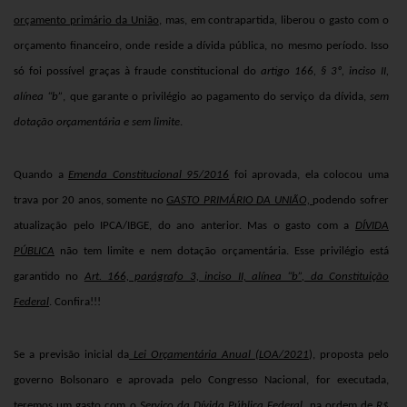
orçamento primário da União
,
mas, em contrapartida, liberou o gasto com o
orçamento financeiro, onde reside a dívida pública, no mesmo período. Isso
só foi possível graças à fraude constitucional do
artigo 166, § 3º, inciso II,
alínea “b”
,
que garante o privilégio ao pagamento do serviço da dívida,
sem
dotação orçamentária e sem limite
.
Quando a
Emenda Constitucional 95/2016
foi aprovada, ela colocou uma
trava por 20 anos, somente no
GASTO PRIMÁRIO DA UNIÃO,
podendo sofrer
atualização pelo IPCA/IBGE, do ano anterior. Mas o gasto com a
DÍVIDA
PÚBLICA
não tem limite e nem dotação orçamentária. Esse privilégio está
garantido no
Art. 166, parágrafo 3, inciso II, alínea “b”, da Constituição
Federal
. Confira!!!
Se a previsão inicial da
Lei Orçamentária Anual (LOA/2021
), proposta pelo
governo Bolsonaro e aprovada pelo Congresso Nacional, for executada,
teremos um gasto com o
Serviço da Dívida Pública Federal
, na ordem de
R$