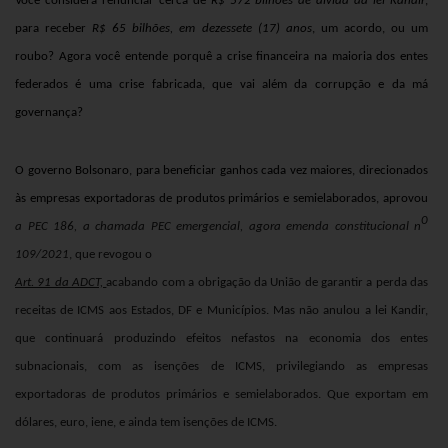
Você considera renunciar cerca de
R$ 572 bilhões de dívida da lei Kandir
,
para receber
R$ 65 bilhões, em dezessete (17) anos
, um acordo, ou um
roubo? Agora você entende porquê a crise financeira na maioria dos entes
federados é uma crise fabricada, que vai além da corrupção e da má
governança?
O governo Bolsonaro, para beneficiar ganhos cada vez maiores, direcionados
às empresas exportadoras de produtos primários e semielaborados, aprovou
0
a PEC 186, a chamada PEC emergencial, agora emenda constitucional n
109/2021
, que revogou o
Art. 91 da ADCT,
acabando com a obrigação da União de garantir a perda das
receitas de ICMS aos Estados, DF e Municípios. Mas não anulou a lei Kandir,
que continuará produzindo efeitos nefastos na economia dos entes
subnacionais, com as isenções de ICMS, privilegiando as empresas
exportadoras de produtos primários e semielaborados. Que exportam em
dólares, euro, iene, e ainda tem isenções de ICMS.