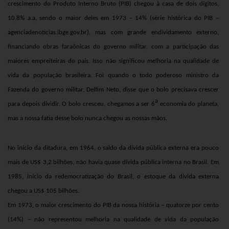
crescimento do Produto Interno Bruto (PIB) chegou à casa de dois dígitos,
10,8% a.a, sendo o maior deles em 1973 – 14%
(série histórica do PIB –
agenciadenoticias.ibge.gov.br)
, mas com grande endividamento externo,
financiando obras faraônicas do governo militar, com a participação das
maiores empreiteiras do país. Isso não significou melhoria na qualidade de
vida da população brasileira. Foi quando o todo poderoso ministro da
Fazenda do governo militar, Delfim Neto, disse que o bolo precisava crescer
a
para depois dividir. O bolo cresceu, chegamos a ser 6
economia do planeta,
mas a nossa fatia desse bolo nunca chegou as nossas mãos.
No início da ditadura, em 1964, o saldo da dívida pública externa era pouco
mais de US$ 3,2 bilhões, não havia quase dívida pública interna no Brasil. Em
1985, início da redemocratização do Brasil, o estoque da dívida externa
chegou a US$ 105 bilhões.
Em 1973, o maior crescimento do PIB da nossa história – quatorze por cento
(14%) – não representou melhoria na qualidade de vida da população