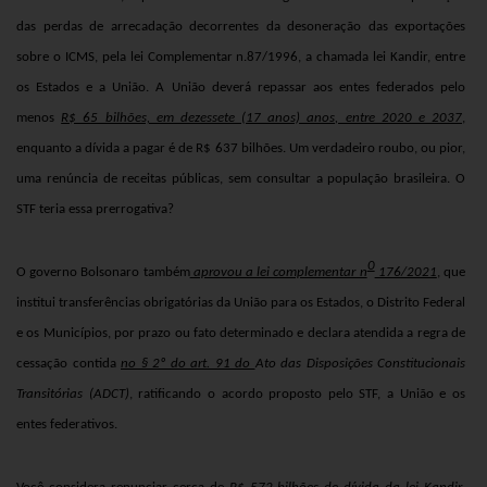
das perdas de arrecadação decorrentes da desoneração das exportações
sobre o ICMS, pela lei Complementar n.87/1996, a chamada lei Kandir, entre
os Estados e a União. A União deverá repassar aos entes federados pelo
menos
R$ 65 bilhões, em dezessete (17 anos) anos, entre 2020 e 2037
,
enquanto a dívida a pagar é de R$ 637 bilhões
. Um verdadeiro roubo, ou pior,
uma renúncia de receitas públicas, sem consultar a população brasileira. O
STF teria essa prerrogativa?
0
O governo Bolsonaro também
aprovou a lei complementar n
176/2021
, que
i
nstitui transferências obrigatórias da União para os Estados, o Distrito Federal
e os Municípios, por prazo ou fato determinado e declara atendida a regra de
cessação contida
no § 2º do art. 91 do
Ato das Disposições Constitucionais
Transitórias (ADCT)
, ratificando o acordo proposto pelo STF, a União e os
entes federativos.