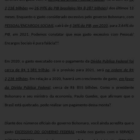
2,236 trilhões
ou
26,99% do PIB brasileiro (R$ 8,287 trilhões
)
dos últimos 12
meses. Enquanto o gasto considerado excessivo pelo governo Bolsonaro, com
PESSOAL/ENCARGOS SOCIAIS
, cairá de
4,36% do PIB, em 2020
, para
3,64% do
PIB, em 2021
. Podemos constatar que esse gasto excessivo com Pessoal/
Encargos Sociais é pura falácia!!!
Em 2020, o gasto executado com o pagamento da
Dívida Pública Federal
foi
cerca de R$ 1,381 trilhão
. Já a previsão para 2021, será
na ordem de R$
2,236 trilhões
. Em relação a 2020, haverá um crescimento de gasto,
em favor
da Dívida Pública Federal
, cerca de R$ 855 bilhões. Como o presidente
Bolsonaro e seu ministro da economia, Paulo Guedes, que afirmam que o
Brasil está quebrado, pode realizar um pagamento dessa monta?
Diante dos números oficiais do governo Bolsonaro, você ainda acredita que o
gasto
EXCESSIVO DO GOVERNO FEDERAL
reside nos gastos com o SERVIÇO