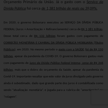
Orçamento Primário da União. Já o gasto com o
Serviço da
Dívida Pública
foi cerca
de 1,381 trilhão de reais ou 39
,09%.
Em 2020, o governo Bolsonaro executou ao
SERVIÇO DA DÍVIDA PÚBLICA
FEDERAL (Juros + Amortização + Refinanciamento)
cerca de
R$ 1,381 trilhão
.
Desse total cerca de
R$ 132 bilhões
foram gastos com pagamento de
CORREÇÃO MONETÁRIA E CAMBIAL DA DÍVIDA PÚBLICA MOBILIARIA (Títulos
Públicos
), em 2020. No mesmo período o
gasto com a SAÚDE
,
foi de R$ 150
bilhões,
apesar da pandemia da COVID-19. O governo Bolsonaro gastou mais
com pagamento de
juros da Dívida Pública Federal Interna, cerca de R$ 346
bilhões
, mais que o dobro do orçamento da Saúde, apesar da pandemia da
Covid-19. Importante ressaltar que este valor de juros divulgado pelo governo
ainda é subestimado, dado que grande parte dos juros é contabilizada como
sendo “atualização monetária”, e jogada para a rubrica de “amortização” ou
“rolagem”.