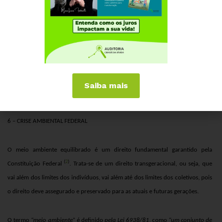
Saiba mais
6 – CRISE AMBIENTAL FEDERAL
O meio ambiente equilibrado é um direito fundamental garantido pela
(
2
)
Constituição Federal
. Trata-se de um direito transgeracional, ou seja, que
vai além dos limites dos indivíduos, vai além até dos limites dos coletivos, pois
o direito deve assegurado e preservado para as atuais e futuras gerações.
O termo
“meio
ambiente”
é definido
pela Lei 6938/81
, como
“um conjunto de