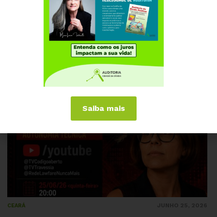
JULHO 1, 2026
PERNAMBUCO
ACD convida para palestra sobre Orçamento
Público, Ajuste Fiscal e Educação no Brasil
Saiba mais
JUNHO 25, 2026
CEARÁ