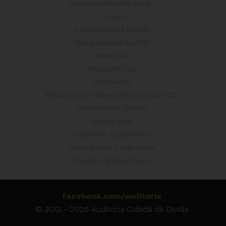
Concurso Post/Redação
Cursos
Curso parceria CNASP
Arte presente na ACD
Palestras
Artigos da ACD
Entrevistas
Relatórios e Análises Técnicas da ACD
Documentos Oficiais
Bibliografias
Trabalhos Acadêmicos
Seminários e Congressos
Frentes Parlamentares
facebook.com/auditoria
© 2012 - 2026 Auditoria Cidadã da Dívida