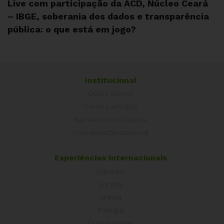
Live com participação da ACD, Núcleo Ceará
– IBGE, soberania dos dados e transparência
pública: o que está em jogo?
Institucional
Quem somos
Como participar
Núcleos nos Estados
Coordenação Nacional
Experiências Internacionais
Equador
Europa
Grécia
Portugal
Outros Países