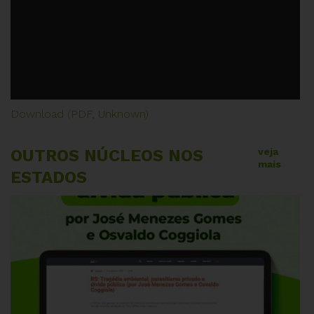
Download (PDF, Unknown)
OUTROS NÚCLEOS NOS
veja
mais
ESTADOS