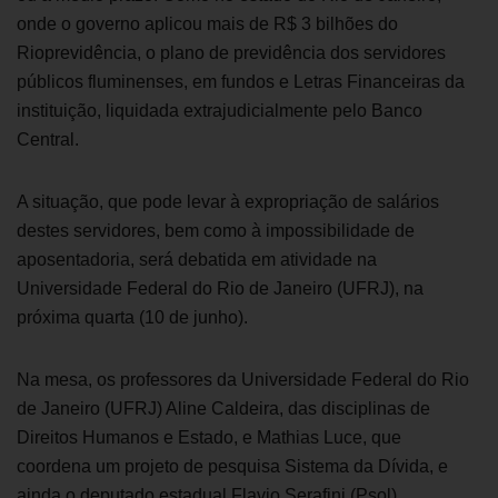
onde o governo aplicou mais de R$ 3 bilhões do
Rioprevidência, o plano de previdência dos servidores
públicos fluminenses, em fundos e Letras Financeiras da
instituição, liquidada extrajudicialmente pelo Banco
Central.
A situação, que pode levar à expropriação de salários
destes servidores, bem como à impossibilidade de
aposentadoria, será debatida em atividade na
Universidade Federal do Rio de Janeiro (UFRJ), na
próxima quarta (10 de junho).
Na mesa,
os professores da
Universidade Federal do Rio
de Janeiro (UFRJ) Aline Caldeira, da
s
disciplinas de
Direitos Humanos e Estado,
e
Mathias Luc
e, que
coordena um projeto de pesquisa Sistema da Dívida,
e
ainda
o deputado estadual Flavio Serafini (Psol).