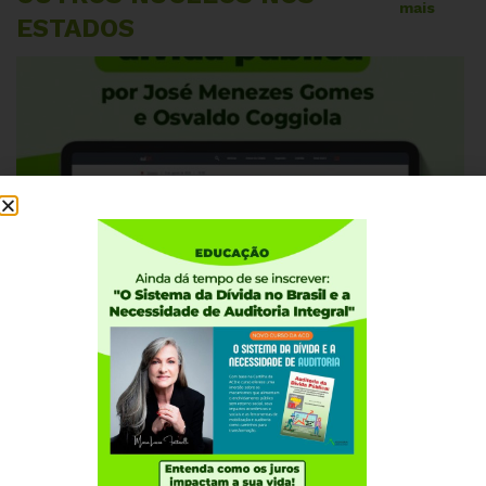
mais
ESTADOS
AGOSTO 5, 2026
ALAGOAS
RIO GRANDE DO SUL
RS: Tragédia ambiental, parasitismo privado
e dívida pública